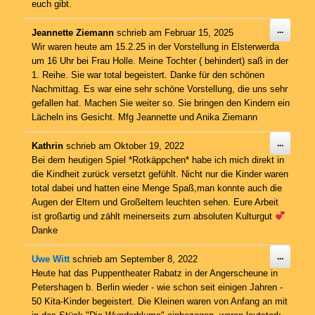
euch gibt.
Diese
...
Jeannette Ziemann
schrieb am
Februar 15, 2025
Metabo
Wir waren heute am 15.2.25 in der Vorstellung in Elsterwerda
ein-/au
um 16 Uhr bei Frau Holle. Meine Tochter ( behindert) saß in der
1. Reihe. Sie war total begeistert. Danke für den schönen
Nachmittag. Es war eine sehr schöne Vorstellung, die uns sehr
gefallen hat. Machen Sie weiter so. Sie bringen den Kindern ein
Lächeln ins Gesicht. Mfg Jeannette und Anika Ziemann
Diese
...
Kathrin
schrieb am
Oktober 19, 2022
Metabo
Bei dem heutigen Spiel *Rotkäppchen* habe ich mich direkt in
ein-/au
die Kindheit zurück versetzt gefühlt. Nicht nur die Kinder waren
total dabei und hatten eine Menge Spaß,man konnte auch die
Augen der Eltern und Großeltern leuchten sehen. Eure Arbeit
ist großartig und zählt meinerseits zum absoluten Kulturgut
Danke
Diese
...
Uwe Witt
schrieb am
September 8, 2022
Metabo
Heute hat das Puppentheater Rabatz in der Angerscheune in
ein-/au
Petershagen b. Berlin wieder - wie schon seit einigen Jahren -
50 Kita-Kinder begeistert. Die Kleinen waren von Anfang an mit