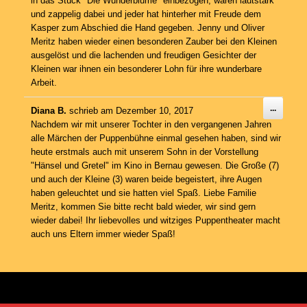
in das Stück "Die Wunderblume" einbezogen, waren lautstark
und zappelig dabei und jeder hat hinterher mit Freude dem
Kasper zum Abschied die Hand gegeben. Jenny und Oliver
Meritz haben wieder einen besonderen Zauber bei den Kleinen
ausgelöst und die lachenden und freudigen Gesichter der
Kleinen war ihnen ein besonderer Lohn für ihre wunderbare
Arbeit.
Diese
...
Diana B.
schrieb am
Dezember 10, 2017
Metabo
Nachdem wir mit unserer Tochter in den vergangenen Jahren
ein-/au
alle Märchen der Puppenbühne einmal gesehen haben, sind wir
heute erstmals auch mit unserem Sohn in der Vorstellung
"Hänsel und Gretel" im Kino in Bernau gewesen. Die Große (7)
und auch der Kleine (3) waren beide begeistert, ihre Augen
haben geleuchtet und sie hatten viel Spaß. Liebe Familie
Meritz, kommen Sie bitte recht bald wieder, wir sind gern
wieder dabei! Ihr liebevolles und witziges Puppentheater macht
auch uns Eltern immer wieder Spaß!